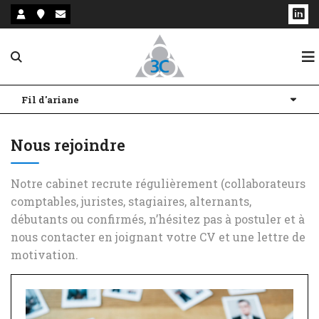
Notre cabinet
Fil d'ariane
Nos services
Présentation
Nous rejoindre
Actualités
Nos bureaux
Comptabilité et Fiscalité
Notre cabinet recrute régulièrement (collaborateurs
Nos équipes
Audit et commissariat aux comptes
Actualités
comptables, juristes, stagiaires, alternants,
débutants ou confirmés, n’hésitez pas à postuler et à
Nos partenaires
Accompagnement à la création d’entreprise
Échéanciers
nous contacter en joignant votre CV et une lettre de
motivation.
Recrutement
Gestion sociale
Simulateurs
Juridique d’entreprise